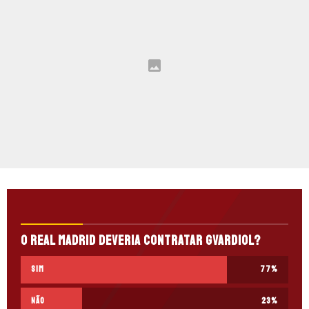
O Real Madrid deveria contratar Gvardiol?
Sim
77
%
Não
23
%