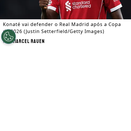
Konaté vai defender o Real Madrid após a Copa
de 2026 (Justin Setterfield/Getty Images)
Por
Marcel Rauen
Segue a gente no Google!
O Real Madrid anunciou oficialmente
nesta quinta-feira (18) a contratação do
zagueiro francês Ibrahima Konaté. O
defensor francês chega sem custos após
deixar o Liverpool de graça.