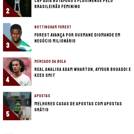
CBF adia Botafogo x Fluminense pelo
Brasileirão Feminino
2
NOTTINGHAM FOREST
Forest avança por Ousmane Diomande em
negócio milionário
3
MERCADO DA BOLA
Real analisa Adam Wharton, Ayyoub Bouaddi e
Kees Smit
4
APOSTAS
Melhores casas de apostas com apostas
grátis
5