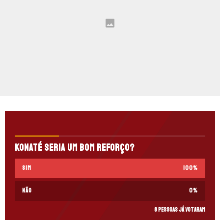
Konaté seria um bom reforço?
Sim
100
%
Não
0
%
8 pessoas já votaram