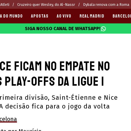
Atleti
Cruzeiro quer Wesley, do Al-Nassr
Dybala renova com a Roma
A DO MUNDO
APOSTAS
AO VIVO
REAL MADRID
BARCELO
SIGA NOSSO CANAL DE WHATSAPP!
025
ice ficam no empate no
 play-offs da Ligue 1
imeira divisão, Saint-Étienne e Nice
A decisão fica para o jogo da volta
rcelona