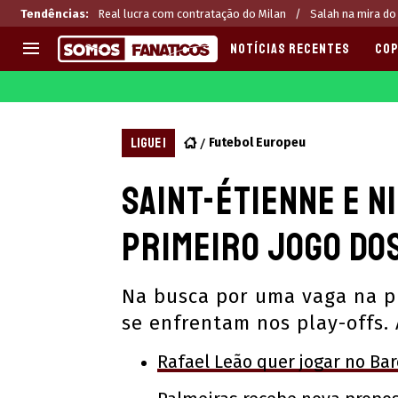
Tendências
:
Real lucra com contratação do Milan
Salah na mira do 
NOTÍCIAS RECENTES
COP
EUROPA
APOSTAS
CHAMPIONS LEAGUE
Melhores sites de apostas 2
LIGUE 1
Futebol Europeu
LIGUE 1
Últimas
Saint-Étienne e N
LA LIGA
CASAS DE APOSTAS
PREMIER LEAGUE
CÓDIGOS e OFERTAS
primeiro jogo dos
SERIE A
APPS
BUNDESLIGA
RANKINGS
Na busca por uma vaga na pr
LIGA PORTUGUESA
se enfrentam nos play-offs. 
EUROPA LEAGUE
Rafael Leão quer jogar no Ba