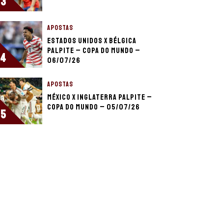
3
APOSTAS
Estados Unidos x Bélgica
palpite – Copa do Mundo –
4
06/07/26
APOSTAS
México x Inglaterra palpite –
Copa do Mundo – 05/07/26
5