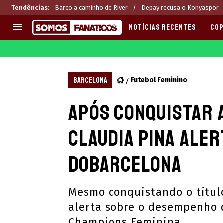
Tendências
:
Barco a caminho do River
Depay recusa o Konyaspor
NOTÍCIAS RECENTES
COP
EUROPA
APOSTAS
CHAMPIONS LEAGUE
Melhores sites de apostas 2
BARCELONA
Futebol Feminino
LIGUE 1
Últimas
Após conquistar a
LA LIGA
CASAS DE APOSTAS
PREMIER LEAGUE
CÓDIGOS e OFERTAS
Claudia Pina ale
SERIE A
APPS
BUNDESLIGA
RANKINGS
doBarcelona
LIGA PORTUGUESA
EUROPA LEAGUE
Mesmo conquistando o título
alerta sobre o desempenho d
Champions Feminina