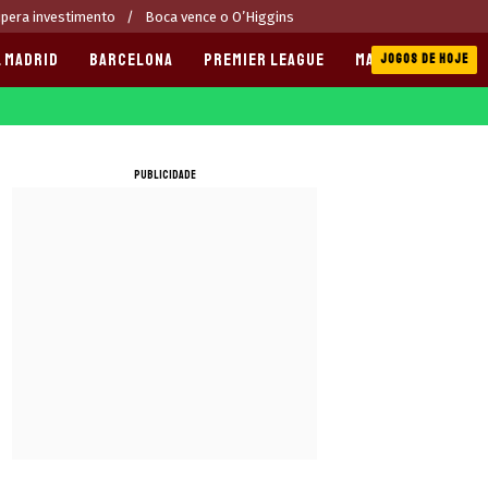
upera investimento
Boca vence o O’Higgins
 MADRID
BARCELONA
PREMIER LEAGUE
MANCHESTER CITY
JOGOS DE HOJE
PUBLICIDADE