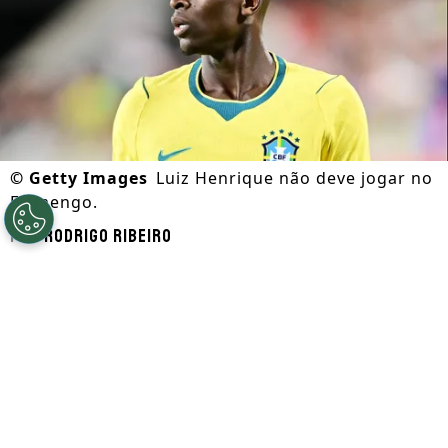
©
Getty Images
Luiz Henrique não deve jogar no
Flamengo.
Por
Rodrigo Ribeiro
Segue a gente no Google!
De acordo com informações apuradas pela
ESPN, a negociação entre Flamengo e
Zenit pela contratação do atacante Luiz