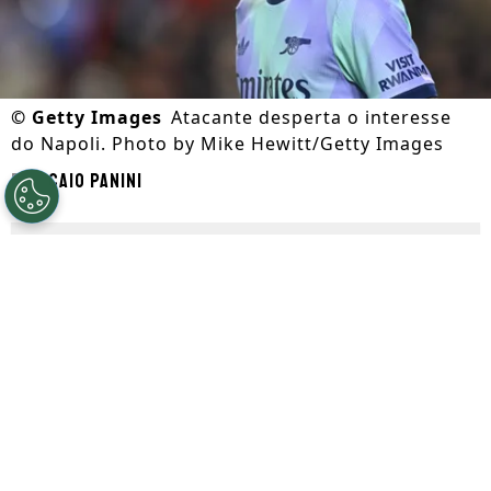
©
Getty Images
Atacante desperta o interesse
do Napoli. Photo by Mike Hewitt/Getty Images
Por
Caio Panini
Segue a gente no Google!
Gabriel Jesus
começa a movimentar o
mercado da bola neste período da janela
de transferências. Segundo divulgado
primeiramente pelo
GE
, o
Napoli
demonstra interesse no atacante