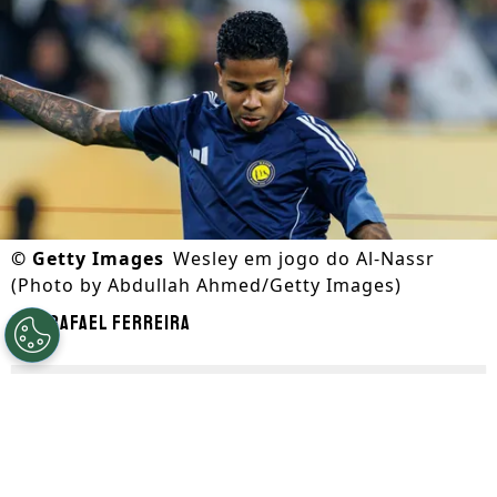
©
Getty Images
Wesley em jogo do Al-Nassr
(Photo by Abdullah Ahmed/Getty Images)
Por
Rafael Ferreira
Segue a gente no Google!
O Corinthians precisou recuar na