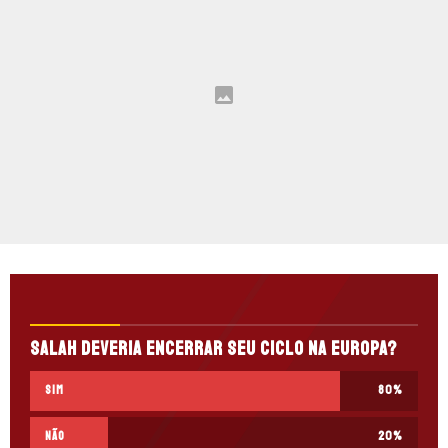
Salah deveria encerrar seu ciclo na Europa?
Sim
80
%
Não
20
%