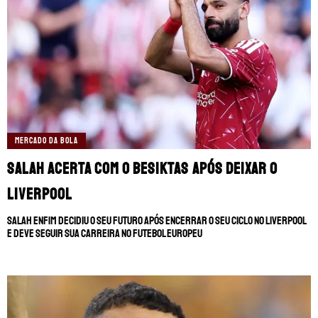
TERMOS E CONDIÇÕES
POLÍTICA DE PRIVACIDADE
POLÍTICA DE COOKIES
POLÍTICA EDITORIAL
AD CHOICES
Somos Fanáticos, assim como Futbol Sites, é
uma empresa pertencente à Better
Collective. Todos os direitos reservados.
MERCADO DA BOLA
Salah acerta com o Besiktas após deixar o
+18 |
Jogue com responsabilidade
Aplicam-se os Termos e Condições | Conteúdo
Comercial | Ministério da Fazenda adverte: Aposta não
Liverpool
é investimento.
Salah enfim decidiu o seu futuro após encerrar o seu ciclo no Liverpool
e deve seguir sua carreira no futebol europeu