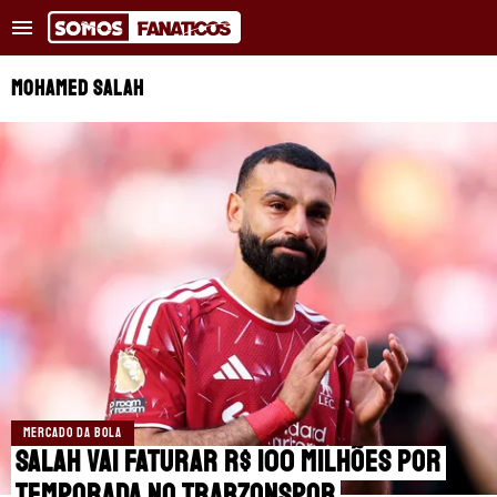
Tendências
:
Vinicius Júnior supera marca
Real Madrid moni
MOHAMED SALAH
NOTÍCIAS RECENTES
COPA DO MUNDO
TRANSFERÊNCIAS
REAL MADRID
BARCELONA
PSG
MERCADO DA BOLA
APOSTAS
Salah vai faturar R$ 100 milhões por
temporada no Trabzonspor