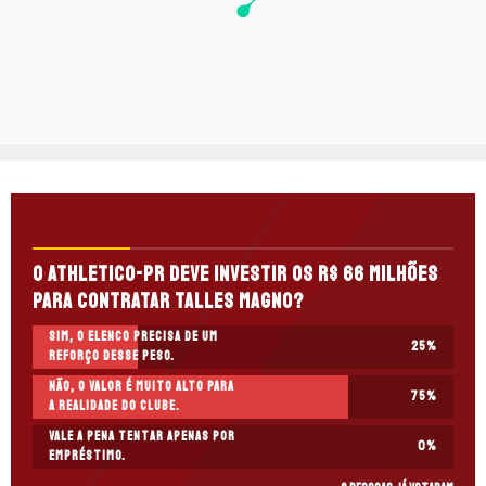
O Athletico-PR deve investir os R$ 66 milhões
para contratar Talles Magno?
Sim, o elenco precisa de um
25
%
reforço desse peso.
Não, o valor é muito alto para
75
%
a realidade do clube.
Vale a pena tentar apenas por
0
%
empréstimo.