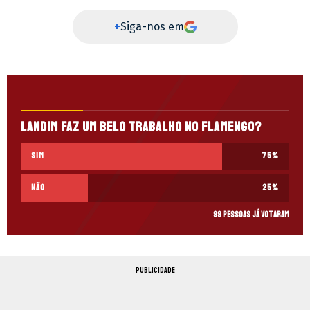
+
Siga-nos em
Landim faz um belo trabalho no Flamengo?
Sim
75
%
Não
25
%
99 pessoas já votaram
PUBLICIDADE