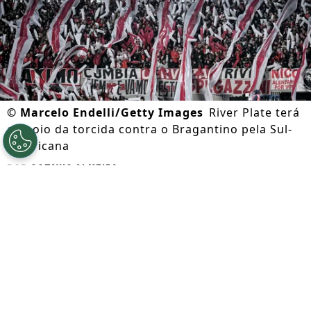
©
Marcelo Endelli/Getty Images
River Plate terá
o apoio da torcida contra o Bragantino pela Sul-
Americana
Por
Octavio Almeida
Segue a gente no Google!
O
River Plate
pode anunciar uma
escalação alternativa para o duelo contra