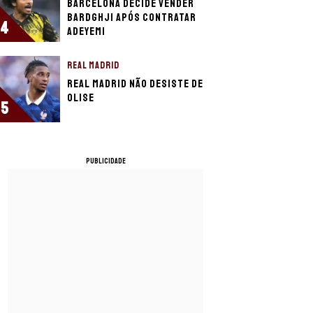
Barcelona decide vender
Bardghji após contratar
4
Adeyemi
REAL MADRID
Real Madrid não desiste de
Olise
5
PUBLICIDADE