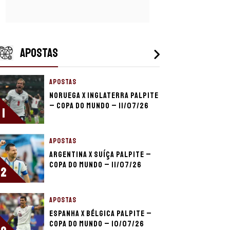
APOSTAS
APOSTAS
Noruega x Inglaterra palpite
– Copa do Mundo – 11/07/26
1
APOSTAS
Argentina x Suíça palpite –
Copa do Mundo – 11/07/26
2
APOSTAS
Espanha x Bélgica palpite –
Copa do Mundo – 10/07/26