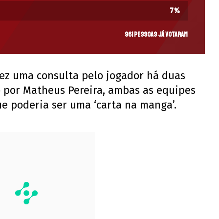
7
%
961 pessoas já votaram
fez uma consulta pelo jogador há duas
 por Matheus Pereira, ambas as equipes
e poderia ser uma ‘carta na manga’.