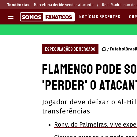
Tendências
:
Barcelona decide vender atacante
Real Madrid não des
NOTÍCIAS RECENTES
COP
EUROPA
APOSTAS
CHAMPIONS LEAGUE
Melhores sites de apostas 2
ESPECULAÇÕES DE MERCADO
FutebolBrasi
LIGUE 1
Últimas
Flamengo pode so
LA LIGA
CASAS DE APOSTAS
PREMIER LEAGUE
CÓDIGOS e OFERTAS
'perder' o atacan
SERIE A
APPS
BUNDESLIGA
RANKINGS
Jogador deve deixar o Al-Hi
LIGA PORTUGUESA
transferências
EUROPA LEAGUE
Rony, do Palmeiras, vive expe