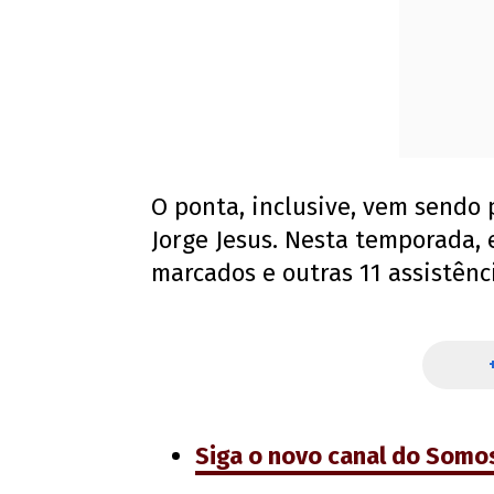
O ponta, inclusive, vem sendo
Jorge Jesus. Nesta temporada, 
marcados e outras 11 assistênc
Siga o novo canal do Somo