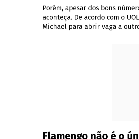
Porém, apesar dos bons número
aconteça. De acordo com o UOL 
Michael para abrir vaga a outr
Flamengo não é o ún