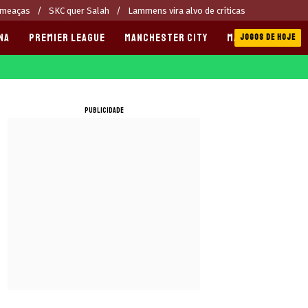
ameaças
SKC quer Salah
Lammens vira alvo de críticas
NA
PREMIER LEAGUE
MANCHESTER CITY
MANCHESTER UNI
JOGOS DE HOJE
PUBLICIDADE