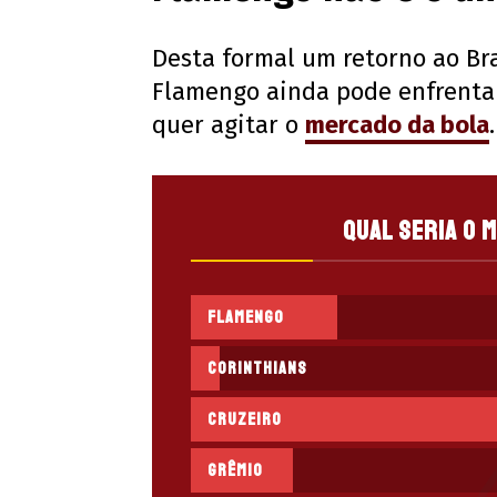
Desta formal um retorno ao Bra
Flamengo ainda pode enfrentar
quer agitar o
mercado da bola
.
Qual seria o 
Flamengo
Corinthians
Cruzeiro
Grêmio