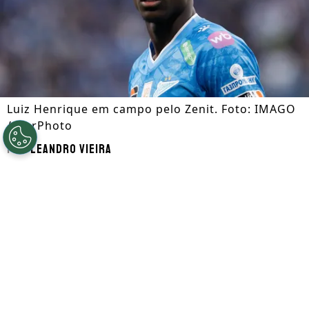
Luiz Henrique em campo pelo Zenit. Foto: IMAGO
/ NurPhoto
Por
Leandro Vieira
Segue a gente no Google!
Luiz Henrique
, que é alvo de
Botafogo
e
Flamengo
, está disposto a retornar ao
futebol brasileiro nesta janela de