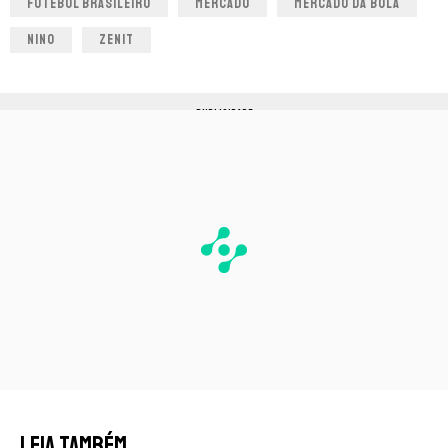
FUTEBOL BRASILEIRO
MERCADO
MERCADO DA BOLA
NINO
ZENIT
PUBLICIDADE
LEIA TAMBÉM