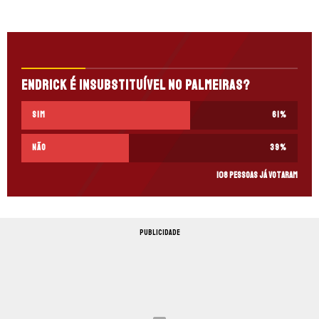
Endrick é insubstituível no Palmeiras?
SIM
61
%
NÃO
39
%
108 pessoas já votaram
PUBLICIDADE