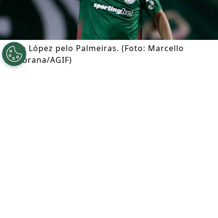
Flaco López pelo Palmeiras. (Foto: Marcello
Zambrana/AGIF)
Por
Ian Gali
Segue a gente no Google!
Flaco López
é o grande protagonista do
Palmeiras
em 2026 e a Europa acompanha
atentamente sua situação. Apesar disso,
segundo informações do Nosso Palestra, o
atacante sinalizou positivamente para