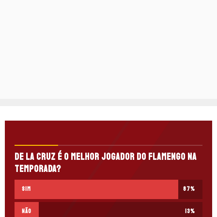
De la Cruz é o melhor jogador do Flamengo na
temporada?
Sim
87
%
Não
13
%