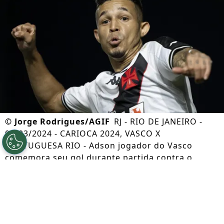
©
Jorge Rodrigues/AGIF
RJ - RIO DE JANEIRO -
03/03/2024 - CARIOCA 2024, VASCO X
PORTUGUESA RIO - Adson jogador do Vasco
comemora seu gol durante partida contra o
Portuguesa Rio no estadio Sao Januario pelo
campeonato Carioca 2024. Foto: Jorge
Rodrigues/AGIF
Por
Marcella Moura