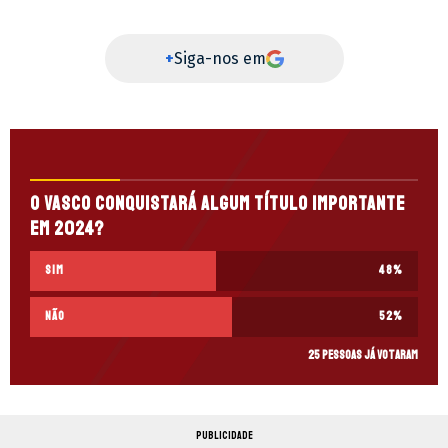
+
Siga-nos em
O Vasco conquistará algum título importante
em 2024?
Sim
48
%
Não
52
%
25 pessoas já votaram
PUBLICIDADE