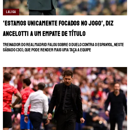
LALIGA
MUNDIAL DE CLUBES
CHAMPIONS LEAGUE
'Estamos unicamente focados no jogo', diz
AO VIVO
SERIE A
Ancelotti a um empate de título
LIGA PORTUGUESA
Treinador do Real Madrid falou sobre o duelo contra o Espanyol, neste
sábado (30), que pode render mais uma taça a equipe
SUL-AMERICANA
BRASILEIRÃO
SOBRE NÓS
LIGUE 1
TRANSFERÊNCIAS
STAFF
LIGUE 1
CONTATO
LA LIGA
CHAMPIONS LEAGUE
ESCREVA NO FANÁTICOS
FUTEBOL EUROPEU
FUTBOLCENTROAMERICA
SOMOS FANÁTICOS PORTUGAL
BOLAVIP
SOMOS FANÁTICOS ANGOLA
REDGOL
SOMOS FANÁTICOS MOÇAMBIQUE
APOSTAS