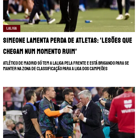
TERMOS E CONDIÇÕES
POLÍTICA DE PRIVACIDADE
POLÍTICA DE COOKIES
POLÍTICA EDITORIAL
AD CHOICES
LALIGA
Simeone lamenta perda de atletas: 'Lesões que
Somos Fanáticos, assim como Futbol Sites, é
uma empresa pertencente à Better
chegam num momento ruim'
Collective. Todos os direitos reservados.
Atlético de Madrid só tem a LaLiga pela frente e está brigando para se
manter na zona de classificação para a Liga dos Campeões
+18 |
Jogue com responsabilidade
Aplicam-se os Termos e Condições | Conteúdo
Comercial | Ministério da Fazenda adverte: Aposta não
é investimento.