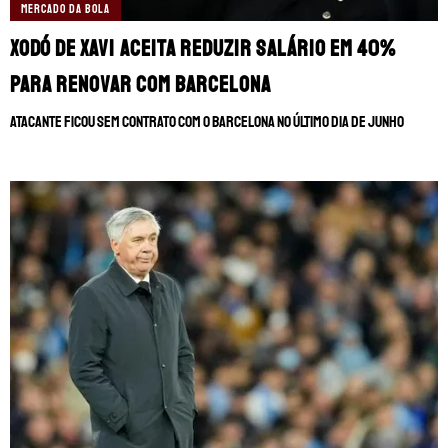
MANCHESTER CITY
🔥 MELHORES SITES DE APOSTAS
MERCADO DA BOLA
Xodó de Xavi aceita reduzir salário em 40%
MANCHESTER UNITED
🎁 BÔNUS PARA APOSTAR
para renovar com Barcelona
LIVERPOOL
SUPERBET: DICAS E OFERTAS
Atacante ficou sem contrato com o Barcelona no último dia de junho
FLAMENGO
ÚLTIMAS
CORINTHIANS
CASAS DE APOSTAS
PALMEIRAS
CÓDIGOS
PREMIER LEAGUE
APPS
FUTEBOL EUROPEU
RANKINGS
FUTEBOL BRASILEIRO
CAMPEONATOS