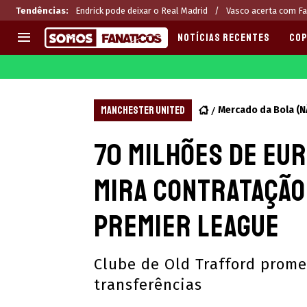
Tendências
:
Endrick pode deixar o Real Madrid
Vasco acerta com Fa
NOTÍCIAS RECENTES
COP
EUROPA
APOSTAS
CHAMPIONS LEAGUE
Melhores sites de apostas 2
MANCHESTER UNITED
Mercado da Bola (
LIGUE 1
Últimas
70 Milhões de Eu
LA LIGA
CASAS DE APOSTAS
PREMIER LEAGUE
CÓDIGOS e OFERTAS
mira contratação
SERIE A
APPS
BUNDESLIGA
RANKINGS
Premier League
LIGA PORTUGUESA
EUROPA LEAGUE
Clube de Old Trafford prom
transferências