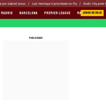
 por Gabriel Jesus
Luiz Henrique é prioridade no Fla
Rodri: City pede
 MADRID
BARCELONA
PREMIER LEAGUE
MANCHESTER CITY
JOGOS DE HOJE
PUBLICIDADE