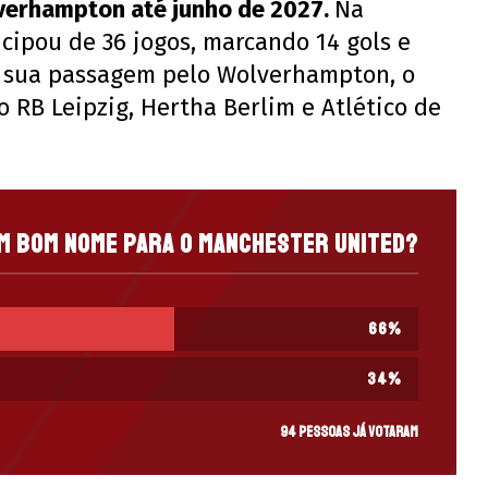
verhampton até junho de 2027.
Na
cipou de 36 jogos, marcando 14 gols e
e sua passagem pelo Wolverhampton, o
 RB Leipzig, Hertha Berlim e Atlético de
m bom nome para o Manchester United?
66
%
34
%
94 pessoas já votaram