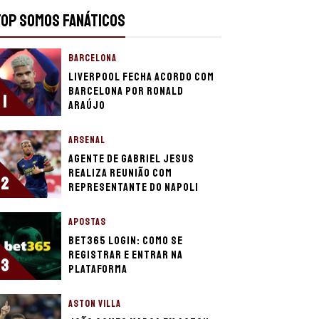
TOP SOMOS FANÁTICOS
BARCELONA
Liverpool fecha acordo com
Barcelona por Ronald
1
Araújo
ARSENAL
Agente de Gabriel Jesus
realiza reunião com
2
representante do Napoli
APOSTAS
bet365 login: como se
registrar e entrar na
3
plataforma
ASTON VILLA