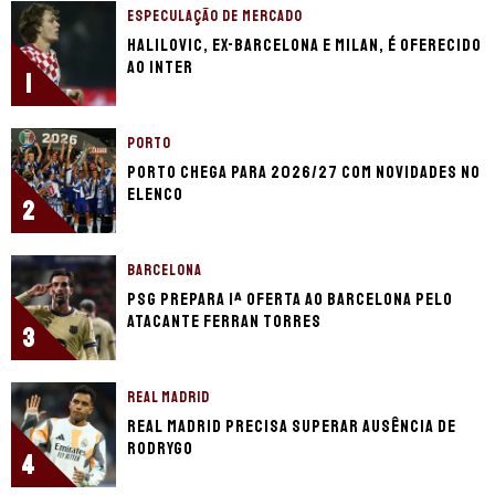
ESPECULAÇÃO DE MERCADO
Halilovic, ex-Barcelona e Milan, é oferecido
ao Inter
1
PORTO
Porto chega para 2026/27 com novidades no
elenco
2
BARCELONA
PSG prepara 1ª oferta ao Barcelona pelo
atacante Ferran Torres
3
REAL MADRID
Real Madrid precisa superar ausência de
Rodrygo
4