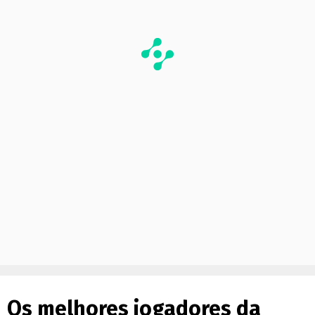
Os melhores jogadores da