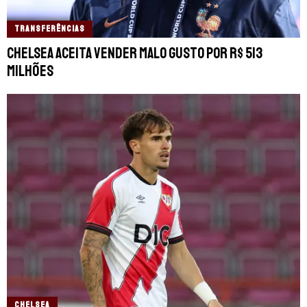
TRANSFERÊNCIAS
Chelsea aceita vender Malo Gusto por R$ 513
milhões
CHELSEA