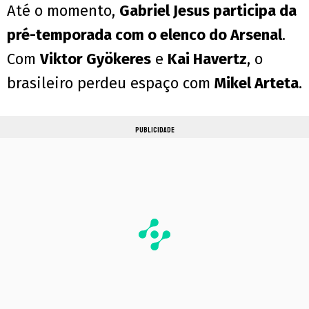
Até o momento,
Gabriel Jesus participa da
pré-temporada com o elenco do Arsenal
.
Com
Viktor Gyökeres
e
Kai Havertz
, o
brasileiro perdeu espaço com
Mikel Arteta
.
PUBLICIDADE