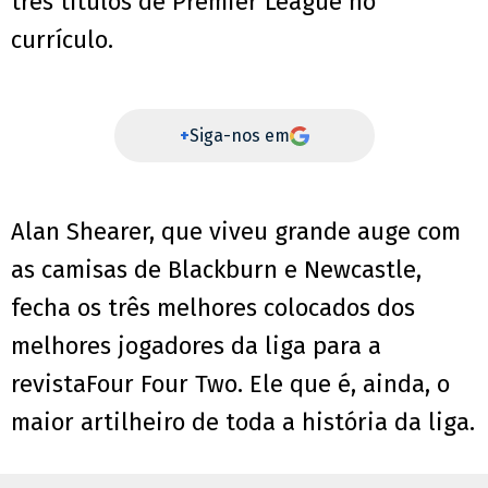
três títulos de Premier League no
currículo.
+
Siga-nos em
Alan Shearer, que viveu grande auge com
as camisas de Blackburn e Newcastle,
fecha os três melhores colocados dos
melhores jogadores da liga para a
revistaFour Four Two. Ele que é, ainda, o
maior artilheiro de toda a história da liga.