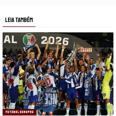
LEIA TAMBÉM
FUTEBOL EUROPEU