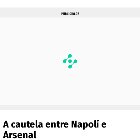
PUBLICIDADE
A cautela entre Napoli e
Arsenal