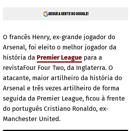
Segue a gente no Google!
O francês Henry, ex-grande jogador do
Arsenal, foi eleito o melhor jogador da
história da
Premier League
para a
revistaFour Four Two, da Inglaterra. O
atacante, maior artilheiro da história do
Arsenal e três vezes artilheiro de forma
seguida da Premier League, ficou à frente
do português Cristiano Ronaldo, ex-
Manchester United.