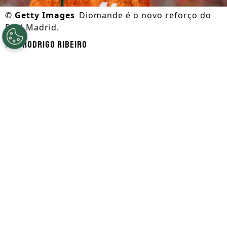
©
Getty Images
Diomande é o novo reforço do
Real Madrid.
Por
Rodrigo Ribeiro
Segue a gente no Google!
O atacante Yan Diomande foi contratado
pelo Real Madrid junto ao RB Leipzig por
125 milhões de euros (cerca de R$ 736
milhões)
e se tornou a contratação mais
cara da história do time merengue.
O montante supera a contratação de
Jude