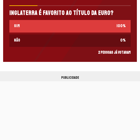
Inglaterra é favorito ao título da Euro?
Sim
100
%
Não
0
%
2 pessoas já votaram
PUBLICIDADE