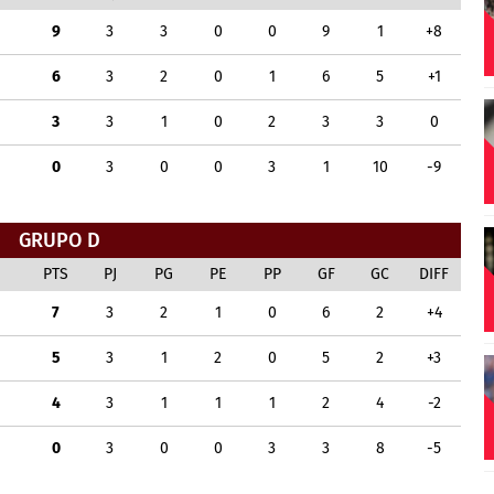
9
3
3
0
0
9
1
+8
6
3
2
0
1
6
5
+1
3
3
1
0
2
3
3
0
0
3
0
0
3
1
10
-9
GRUPO D
PTS
PJ
PG
PE
PP
GF
GC
DIFF
7
3
2
1
0
6
2
+4
5
3
1
2
0
5
2
+3
4
3
1
1
1
2
4
-2
0
3
0
0
3
3
8
-5