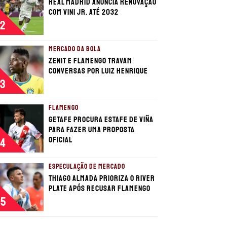
Real Madrid anuncia renovação
com Vini Jr. até 2032
2
MERCADO DA BOLA
Zenit e Flamengo travam
conversas por Luiz Henrique
3
FLAMENGO
Getafe procura estafe de Viña
para fazer uma proposta
oficial
4
ESPECULAÇÃO DE MERCADO
Thiago Almada prioriza o River
Plate após recusar Flamengo
5