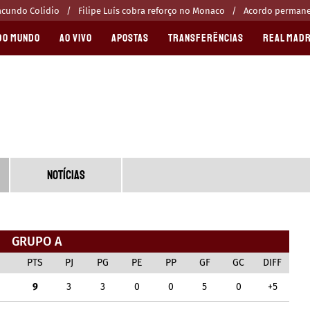
acundo Colidio
Filipe Luís cobra reforço no Monaco
Acordo permanen
DO MUNDO
AO VIVO
APOSTAS
TRANSFERÊNCIAS
REAL MADR
NOTÍCIAS
GRUPO A
PTS
PJ
PG
PE
PP
GF
GC
DIFF
9
3
3
0
0
5
0
+5