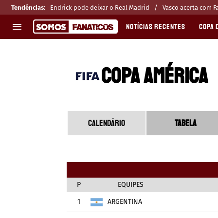
Tendências
:
Endrick pode deixar o Real Madrid
Vasco acerta com F
NOTÍCIAS RECENTES
COPA 
EUROPA
APOSTAS
COPA AMÉRICA
CHAMPIONS LEAGUE
Melhores sites de apostas 2025
LIGUE 1
Últimas
LA LIGA
CASAS DE APOSTAS
PREMIER LEAGUE
CÓDIGOS e OFERTAS
CALENDÁRIO
TABELA
SERIE A
APPS
BUNDESLIGA
RANKINGS
LIGA PORTUGUESA
EUROPA LEAGUE
P
EQUIPES
1
ARGENTINA