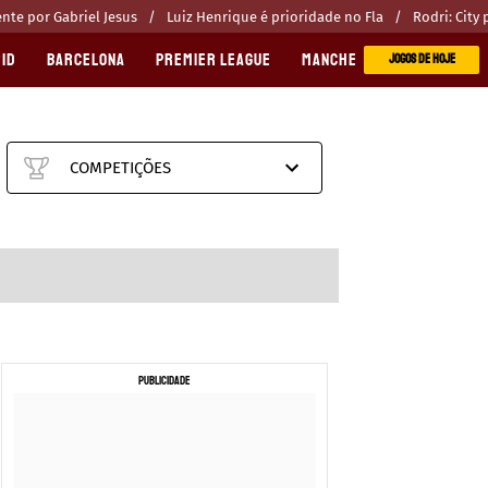
te por Gabriel Jesus
Luiz Henrique é prioridade no Fla
Rodri: City
ID
BARCELONA
PREMIER LEAGUE
MANCHESTER CITY
MANC
JOGOS DE HOJE
COMPETIÇÕES