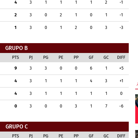
4
3
1
1
1
1
2
-1
2
3
0
2
1
0
1
-1
1
3
0
1
2
0
3
-3
GRUPO B
PTS
PJ
PG
PE
PP
GF
GC
DIFF
9
3
3
0
0
6
1
+5
4
3
1
1
1
4
3
+1
4
3
1
1
1
1
1
0
0
3
0
0
3
1
7
-6
GRUPO C
PTS
PJ
PG
PE
PP
GF
GC
DIFF