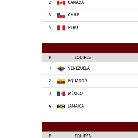
2
CANADÁ
3
CHILE
4
PERU
P
EQUIPES
1
VENEZUELA
2
EQUADOR
3
MÉXICO
4
JAMAICA
P
EQUIPES