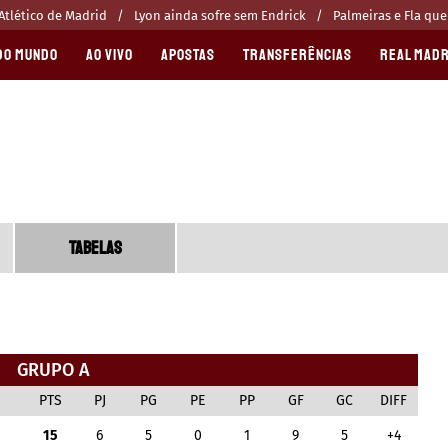
Atlético de Madrid
Lyon ainda sofre sem Endrick
Palmeiras e Fla qu
DO MUNDO
AO VIVO
APOSTAS
TRANSFERÊNCIAS
REAL MADR
TABELAS
GRUPO A
PTS
PJ
PG
PE
PP
GF
GC
DIFF
15
6
5
0
1
9
5
+4