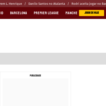
erem L. Henrique
Danilo Santos no Atalanta
Rodri aceita jogar no Ba
ID
BARCELONA
PREMIER LEAGUE
MANCHESTER CITY
MANC
JOGOS DE HOJE