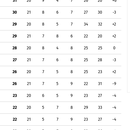
31
20
9
4
7
26
20
+6
30
21
8
6
7
27
30
-3
29
20
8
5
7
34
32
+2
29
21
7
8
6
22
20
+2
28
20
8
4
8
25
25
0
27
21
7
6
8
25
28
-3
26
20
7
5
8
25
23
+2
26
21
7
5
9
22
31
-9
23
20
6
5
9
23
27
-4
22
20
5
7
8
29
33
-4
22
21
5
7
9
23
27
-4