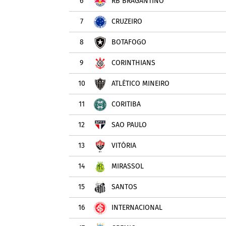
6
RB BRAGANTINO
7
CRUZEIRO
8
BOTAFOGO
9
CORINTHIANS
10
ATLÉTICO MINEIRO
11
CORITIBA
12
SÃO PAULO
13
VITÓRIA
14
MIRASSOL
15
SANTOS
16
INTERNACIONAL