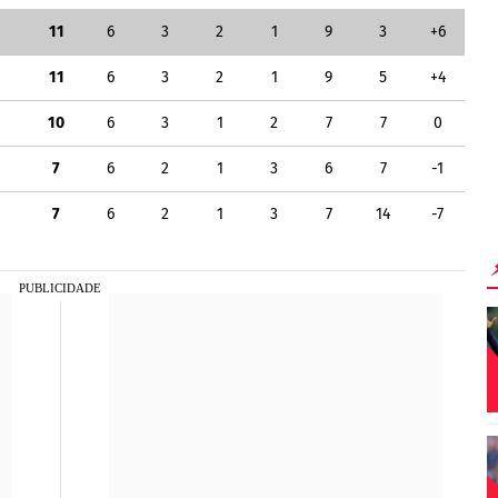
11
6
3
2
1
9
3
+6
11
6
3
2
1
9
5
+4
10
6
3
1
2
7
7
0
7
6
2
1
3
6
7
-1
7
6
2
1
3
7
14
-7