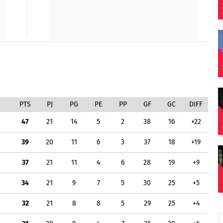
PTS
PJ
PG
PE
PP
GF
GC
DIFF
47
21
14
5
2
38
16
+22
39
20
11
6
3
37
18
+19
37
21
11
4
6
28
19
+9
34
21
9
7
5
30
25
+5
32
21
8
8
5
29
25
+4