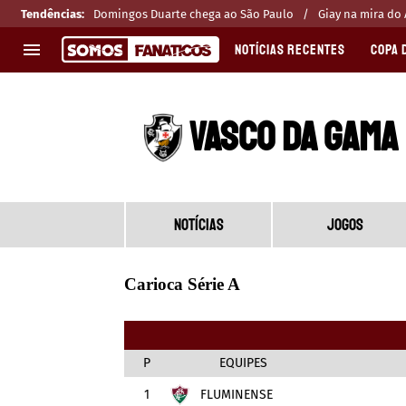
Tendências
:
Domingos Duarte chega ao São Paulo
Giay na mira do 
NOTÍCIAS RECENTES
COPA 
EUROPA
APOSTAS
VASCO DA GAMA
CHAMPIONS LEAGUE
Melhores sites de apostas 2025
LIGUE 1
Últimas
LA LIGA
CASAS DE APOSTAS
PREMIER LEAGUE
CÓDIGOS e OFERTAS
NOTÍCIAS
JOGOS
SERIE A
APPS
BUNDESLIGA
RANKINGS
Carioca Série A
LIGA PORTUGUESA
EUROPA LEAGUE
P
EQUIPES
1
FLUMINENSE