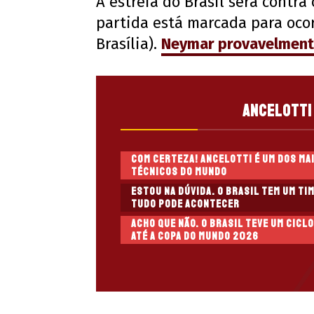
A estreia do Brasil será contra
partida está marcada para ocor
Brasília).
Neymar provavelment
Ancelotti 
Com certeza! Ancelotti é um dos ma
técnicos do mundo
Estou na dúvida. O Brasil tem um ti
tudo pode acontecer
Acho que não. O Brasil teve um ciclo
até a Copa do Mundo 2026