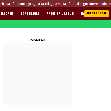
 Chiesa
Flamengo aguarda Thiago Almada
Real segue interessado e
 MADRID
BARCELONA
PREMIER LEAGUE
MANCHESTER CITY
JOGOS DE HOJE
PUBLICIDADE