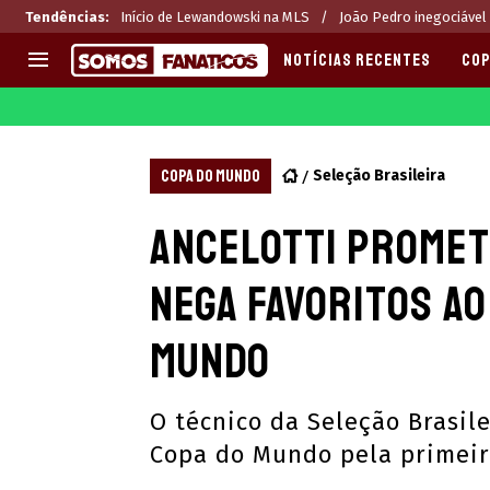
Tendências
:
Início de Lewandowski na MLS
João Pedro inegociável
NOTÍCIAS RECENTES
COP
EUROPA
APOSTAS
CHAMPIONS LEAGUE
Melhores sites de apostas 2
COPA DO MUNDO
Seleção Brasileira
LIGUE 1
Últimas
Ancelotti promet
LA LIGA
CASAS DE APOSTAS
PREMIER LEAGUE
CÓDIGOS e OFERTAS
nega favoritos ao
SERIE A
APPS
BUNDESLIGA
RANKINGS
Mundo
LIGA PORTUGUESA
EUROPA LEAGUE
O técnico da Seleção Brasile
Copa do Mundo pela primeira