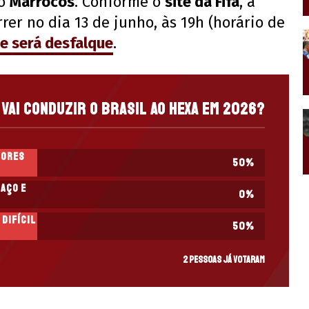
 o
Marrocos
. Conforme o
site da Fifa
, a
rer no dia 13 de junho, às 19h (horário de
e será desfalque
.
vai conduzir o Brasil ao hexa em 2026?
iores
50
%
maço e
0
%
 difícil
50
%
2 pessoas já votaram