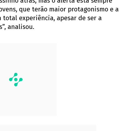
ssinho atrás, mas o alerta está sempre
jovens, que terão maior protagonismo e a
 total experiência, apesar de ser a
”, analisou.