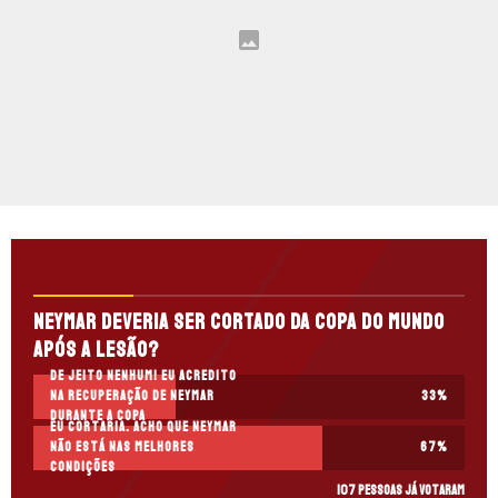
Neymar deveria ser cortado da Copa do Mundo
após a lesão?
De jeito nenhum! Eu acredito
na recuperação de Neymar
33
%
durante a Copa
Eu cortaria. Acho que Neymar
não está nas melhores
67
%
condições
107 pessoas já votaram