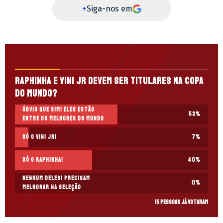
+
Siga-nos em
Raphinha e Vini Jr devem ser titulares na Copa
do Mundo?
Óbvio que sim! Eles estão
53
%
entre os melhores do mundo
Só o Vini Jr!
7
%
Só o Raphinha!
40
%
Nenhum deles! Precisam
0
%
melhorar na Seleção
15 pessoas já votaram