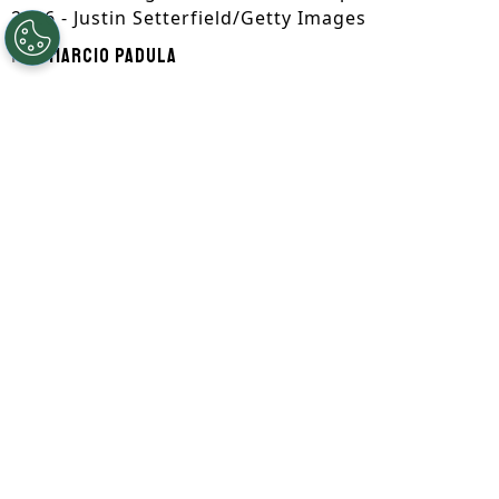
2026 - Justin Setterfield/Getty Images
Por
Marcio Padula
Segue a gente no Google!
O
Brasil
foi eliminado da Copa do Mundo
2026 nas oitavas da competição, após
derrota para a Noruega por 2 a 1, e mesmo
com a volta precoce, cada jogador vai
receber cerca de 215 mil dólares,
aproximadamente R$ 1,1 milhão.
Em comparação com a
Espanha
, que faz a