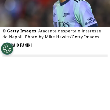
©
Getty Images
Atacante desperta o interesse
do Napoli. Photo by Mike Hewitt/Getty Images
Por
Caio Panini
Segue a gente no Google!
Gabriel Jesus
começa a movimentar o
mercado da bola neste período da janela
de transferências. Segundo divulgado
primeiramente pelo
GE
, o
Napoli