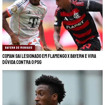
BAYERN DE MUNIQUE
Coman sai lesionado em Flamengo x Bayern e vira
dúvida contra o PSG