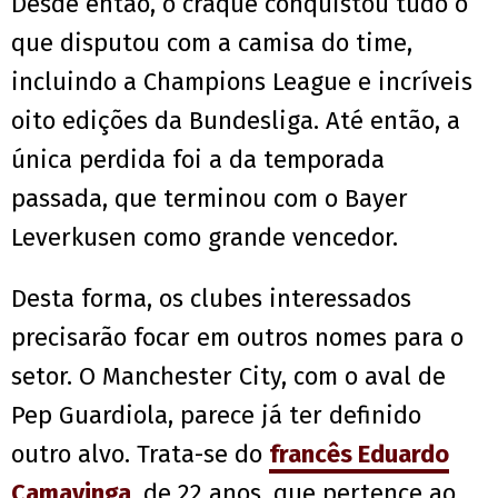
Desde então, o craque conquistou tudo o
que disputou com a camisa do time,
incluindo a Champions League e incríveis
oito edições da Bundesliga. Até então, a
única perdida foi a da temporada
passada, que terminou com o Bayer
Leverkusen como grande vencedor.
Desta forma, os clubes interessados
precisarão focar em outros nomes para o
setor. O Manchester City, com o aval de
Pep Guardiola, parece já ter definido
outro alvo. Trata-se do
francês Eduardo
Camavinga
, de 22 anos, que pertence ao