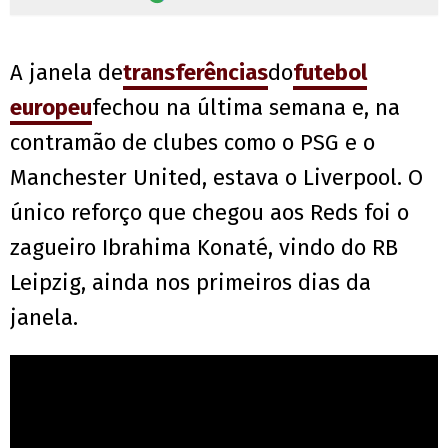
A janela de
transferências
do
futebol
europeu
fechou na última semana e, na
contramão de clubes como o PSG e o
Manchester United, estava o Liverpool. O
único reforço que chegou aos Reds foi o
zagueiro Ibrahima Konaté, vindo do RB
Leipzig, ainda nos primeiros dias da
janela.