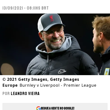
13/09/2021 - 08:11hs BRT
©
2021 Getty Images, Getty Images
Europe
Burnley v Liverpool - Premier League
Por
Leandro Vieira
Segue a gente no Google!