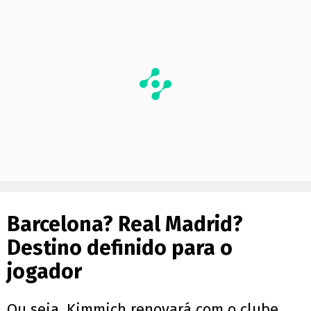
Barcelona? Real Madrid?
Destino definido para o
jogador
Ou seja, Kimmich renovará com o clube