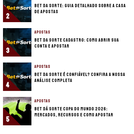
Bet da Sorte: guia detalhado sobre a casa
de apostas
2
APOSTAS
Bet da Sorte cadastro: como abrir sua
conta e apostar
3
APOSTAS
Bet da Sorte é confiável? Confira a nossa
análise completa
4
APOSTAS
Bet dá Sorte Copa do Mundo 2026:
mercados, recursos e como apostar
5