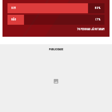
Sim
83
%
Não
17
%
76 pessoas já votaram
PUBLICIDADE