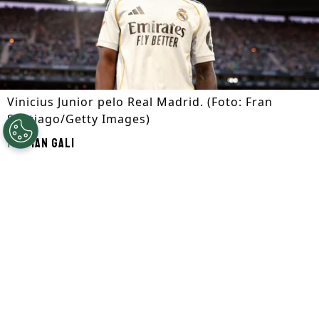
Vinicius Junior pelo Real Madrid. (Foto: Fran
Santiago/Getty Images)
Por
Ian Gali
Segue a gente no Google!
A permanência de
Vinicius Junior
no
Real
Madrid
pode ser o melhor caminho para a
sequência de sua carreira e, neste
momento, é o cenário mais provável.