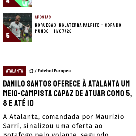
4
APOSTAS
Noruega x Inglaterra palpite – Copa do
Mundo – 11/07/26
5
ATALANTA
Futebol Europeu
Danilo Santos oferece à Atalanta um
meio-campista capaz de atuar como 5,
8 e até 10
A Atalanta, comandada por Maurizio
Sarri, sinalizou uma oferta ao
Botafogo pelo volante, segundo