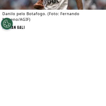
Danilo pelo Botafogo. (Foto: Fernando
Moreno/AGIF)
Por
Ian Gali
Segue a gente no Google!
A
Atalanta
está interessada na
contratação de
Danilo Santos
, segundo
informações da ESPN. Caso a negociação
seja concluída, o volante chegaria ao
futebol italiano oferecendo uma
característica cada vez mais valorizada