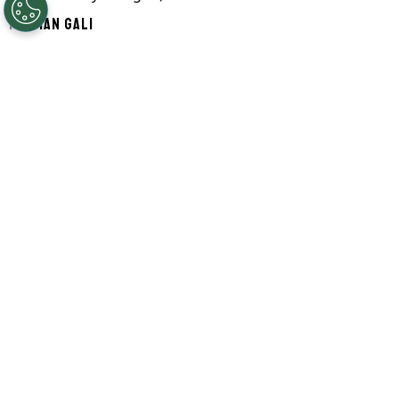
Por
Ian Gali
Segue a gente no Google!
Rayan
entrou no radar do
Al-Hilal,
da
Arábia Saudita. Segundo informações do
GE, o clube definiu a saída de
Malcom
e
quer o atacante do Bournemouth como
substituto. No entanto, uma transferência
neste momento pode ser prejudicial não
apenas para sua evolução individual, mas
também para sua continuidade na
Seleção Brasileira
.