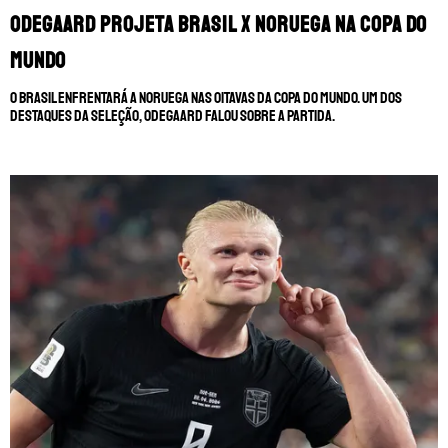
Odegaard projeta Brasil x Noruega na Copa do
MUNDIAL DE CLUBES
CHAMPIONS LEAGUE
Mundo
AO VIVO
SERIE A
O Brasil enfrentará a Noruega nas oitavas da Copa do Mundo. Um dos
destaques da seleção, Odegaard falou sobre a partida.
LIGA PORTUGUESA
SUL-AMERICANA
BRASILEIRÃO
SOBRE NÓS
LIGUE 1
TRANSFERÊNCIAS
STAFF
LIGUE 1
CONTATO
LA LIGA
CHAMPIONS LEAGUE
ESCREVA NO FANÁTICOS
FUTEBOL EUROPEU
FUTBOLCENTROAMERICA
SOMOS FANÁTICOS PORTUGAL
BOLAVIP
SOMOS FANÁTICOS ANGOLA
REDGOL
SOMOS FANÁTICOS MOÇAMBIQUE
APOSTAS