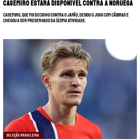
Casemiro estará disponível contra a Noruega
MANCHESTER CITY
🔥 MELHORES SITES DE APOSTAS
Casemiro, que foi decisivo contra o Japão, deixou o jogo com cãibras e
MANCHESTER UNITED
🎁 BÔNUS PARA APOSTAR
chegou a ser preservado da última atividade.
LIVERPOOL
SUPERBET: DICAS E OFERTAS
FLAMENGO
ÚLTIMAS
CORINTHIANS
CASAS DE APOSTAS
PALMEIRAS
CÓDIGOS
PREMIER LEAGUE
APPS
FUTEBOL EUROPEU
RANKINGS
FUTEBOL BRASILEIRO
SELEÇÃO BRASILEIRA
CAMPEONATOS