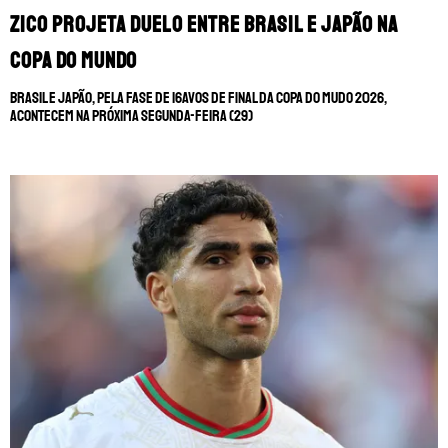
Zico projeta duelo entre Brasil e Japão na
MUNDIAL DE CLUBES
CHAMPIONS LEAGUE
Copa do Mundo
AO VIVO
SERIE A
Brasil e Japão, pela fase de 16avos de final da Copa do Mudo 2026,
acontecem na próxima segunda-feira (29)
LIGA PORTUGUESA
SUL-AMERICANA
BRASILEIRÃO
SOBRE NÓS
LIGUE 1
TRANSFERÊNCIAS
STAFF
LIGUE 1
CONTATO
LA LIGA
CHAMPIONS LEAGUE
ESCREVA NO FANÁTICOS
FUTEBOL EUROPEU
FUTBOLCENTROAMERICA
SOMOS FANÁTICOS PORTUGAL
BOLAVIP
SOMOS FANÁTICOS ANGOLA
REDGOL
SOMOS FANÁTICOS MOÇAMBIQUE
APOSTAS