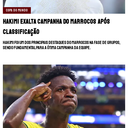
COPA DO MUNDO
TERMOS E CONDIÇÕES
POLÍTICA DE PRIVACIDADE
POLÍTICA DE COOKIES
POLÍTICA EDITORIAL
AD CHOICES
Hakimi exalta campanha do Marrocos após
classificação
Somos Fanáticos, assim como Futbol Sites, é
Hakimi foi um dos principais destaques do Marrocos na fase de grupos,
uma empresa pertencente à Better
sendo fundamental para a ótima campanha da equipe.
Collective. Todos os direitos reservados.
+18 |
Jogue com responsabilidade
Aplicam-se os Termos e Condições | Conteúdo
Comercial | Ministério da Fazenda adverte: Aposta não
é investimento.