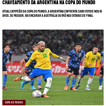
Chaveamento da Argentina na Copa do Mundo
MANCHESTER CITY
🔥 MELHORES SITES DE APOSTAS
Atual campeão da Copa do Mundo, a Argentina enfrenta Cabo Verde nos 16
MANCHESTER UNITED
🎁 BÔNUS PARA APOSTAR
avos. Se passar, vai encarar a Austrália ou Irã nas oitavas de final
LIVERPOOL
SUPERBET: DICAS E OFERTAS
FLAMENGO
ÚLTIMAS
CORINTHIANS
CASAS DE APOSTAS
PALMEIRAS
CÓDIGOS
PREMIER LEAGUE
APPS
FUTEBOL EUROPEU
RANKINGS
FUTEBOL BRASILEIRO
COPA DO MUNDO
CAMPEONATOS