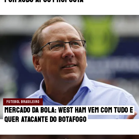
MANCHESTER CITY
🔥 MELHORES SITES DE APOSTAS
MANCHESTER UNITED
🎁 BÔNUS PARA APOSTAR
LIVERPOOL
SUPERBET: DICAS E OFERTAS
FLAMENGO
ÚLTIMAS
CORINTHIANS
CASAS DE APOSTAS
PALMEIRAS
CÓDIGOS
PREMIER LEAGUE
APPS
FUTEBOL BRASILEIRO
FUTEBOL EUROPEU
RANKINGS
Mercado da bola: West Ham vem com tudo e
quer atacante do Botafogo
FUTEBOL BRASILEIRO
CAMPEONATOS