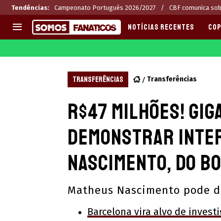
Tendências
:
Campeonato Português 2026/2027
CBF comunica sob
NOTÍCIAS RECENTES
COP
EUROPA
APOSTAS
CHAMPIONS LEAGUE
Melhores sites de apostas 2
TRANSFERÊNCIAS
Transferências
LIGUE 1
Últimas
R$47 Milhões! Gig
LA LIGA
CASAS DE APOSTAS
PREMIER LEAGUE
CÓDIGOS e OFERTAS
demonstrar inte
SERIE A
APPS
BUNDESLIGA
RANKINGS
Nascimento, do B
LIGA PORTUGUESA
EUROPA LEAGUE
Matheus Nascimento pode d
Barcelona vira alvo de investi