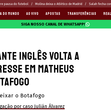
re pausa do futebol
Molina deixa o Atlético de Madrid
Salah fecha c
A DO MUNDO
AO VIVO
APOSTAS
TRANSFERÊNCIAS
REAL
SIGA NOSSO CANAL DE WHATSAPP!
025
ante inglês volta a
resse em Matheus
otafogo
eixar o Botafogo
gação por caso Julián Álvarez