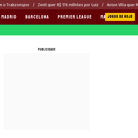
om o Trabzonspor
Zenit quer R$ 176 milhões por Luiz
Aston Villa quer 
 MADRID
BARCELONA
PREMIER LEAGUE
MANCHESTER CITY
JOGOS DE HOJE
PUBLICIDADE