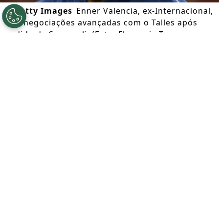
©
Getty Images
Enner Valencia, ex-Internacional,
tem negociações avançadas com o Talles após
pedido de Sampaoli. (Foto: Florencia Tan
Jun/Getty Images)
Por
Luiz Henrique Silva
Segue a gente no Google!
O experiente atacante
Enner Valencia
deve definir o seu futuro nos próximos
dias. Livre no mercado da bola desde que
deixou o
Pachuca
, ele vive um momento
delicado após encerrar a Copa do Mundo
de 2026 em baixa.