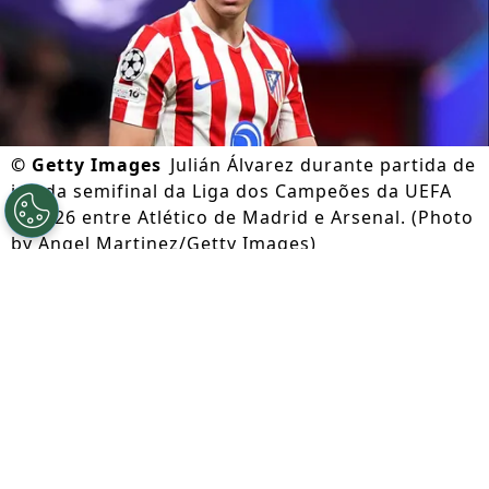
©
Getty Images
Julián Álvarez durante partida de
ida da semifinal da Liga dos Campeões da UEFA
202526 entre Atlético de Madrid e Arsenal. (Photo
by Angel Martinez/Getty Images)
Por
Lorena Camargo
Segue a gente no Google!
O
Barcelona segue interessado na
contratação de Julián Álvarez
e trabalha