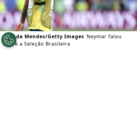
©
Buda Mendes/Getty Images
Neymar falou
sobre a Seleção Brasileira
Por
Octavio Almeida
Segue a gente no Google!
Neymar
encerrou a passagem como
jogador da
Seleção Brasileira
. A
informação foi confirmada pelo atacante
nesta terça (28) após o
Santos
vencer a