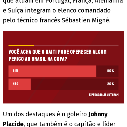
que atuam em Portugal, França, Alemanha
e Suíça integram o elenco comandado
pelo técnico francês Sébastien Migné.
Você acha que o Haiti pode oferecer algum
perigo ao Brasil na Copa?
Sim
80
%
Não
20
%
5 pessoas já votaram
Um dos destaques é o goleiro
Johnny
Placide
, que também é o capitão e líder