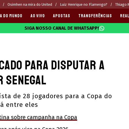
Osimhen na mira do United
Luiz Henrique no Flamengo?
Thiago M
A DO MUNDO
AO VIVO
APOSTAS
TRANSFERÊNCIAS
REAL
SIGA NOSSO CANAL DE WHATSAPP!
025
cado para disputar a
r Senegal
sta de 28 jogadores para a Copa do
á entre eles
ntina sobre campanha na Copa