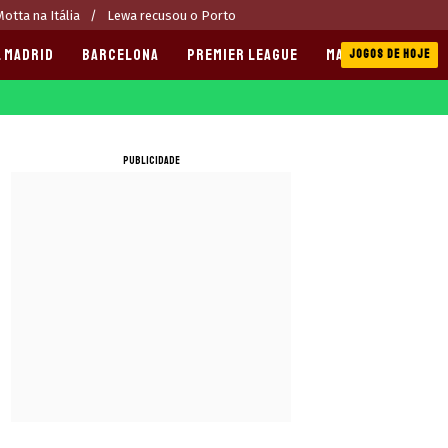
otta na Itália
Lewa recusou o Porto
 MADRID
BARCELONA
PREMIER LEAGUE
MANCHESTER CITY
JOGOS DE HOJE
PUBLICIDADE