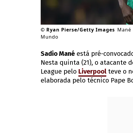
©
Ryan Pierse/Getty Images
Mané e
Mundo
Sadio Mané
está pré-convocado
Nesta quinta (21), o atacante
League pelo
Liverpool
teve o n
elaborada pelo técnico Pape B