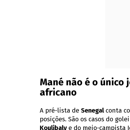
Mané não é o único 
africano
A pré-lista de
Senegal
conta co
posições. São os casos do gole
Koulibaly
e do meio-campista I