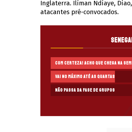
Inglaterra. Iliman Ndiaye, Diao
atacantes pré-convocados.
Senega
Com certeza! Acho que chega na sem
Vai no máximo até as quartas
Não passa da fase de grupos