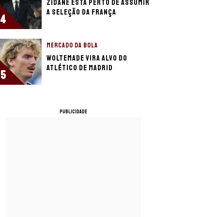
Zidane está perto de assumir
a seleção da França
4
MERCADO DA BOLA
Woltemade vira alvo do
Atlético de Madrid
5
PUBLICIDADE