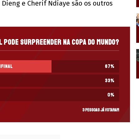
, Dieng e Cherif Ndiaye são os outros
l pode surpreender na Copa do Mundo?
ifinal
67
%
33
%
0
%
3 pessoas já votaram