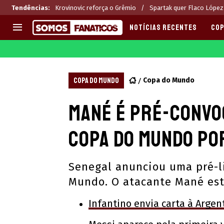
Tendências
:
Krovinovic reforça o Grêmio
Spartak quer Flaco López
NOTÍCIAS RECENTES
COP
EUROPA
APOSTAS
CHAMPIONS LEAGUE
Melhores sites de apostas 2
COPA DO MUNDO
Copa do Mundo
LIGUE 1
Últimas
Mané é pré-convo
LA LIGA
CASAS DE APOSTAS
PREMIER LEAGUE
CÓDIGOS e OFERTAS
Copa do Mundo po
SERIE A
APPS
BUNDESLIGA
RANKINGS
Senegal anunciou uma pré-li
LIGA PORTUGUESA
Mundo. O atacante Mané est
EUROPA LEAGUE
Infantino envia carta à Arge