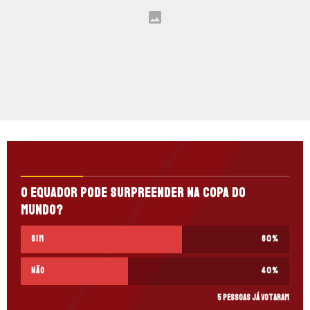
O Equador pode surpreender na Copa do
Mundo?
Sim
60
%
Não
40
%
5 pessoas já votaram