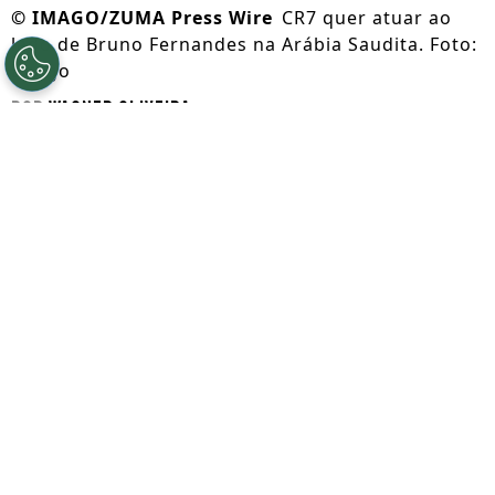
©
IMAGO/ZUMA Press Wire
CR7 quer atuar ao
lado de Bruno Fernandes na Arábia Saudita. Foto:
Imago
Por
Wagner Oliveira
Segue a gente no Google!
Cristiano Ronaldo
está ativamente
pressionando para convencer Bruno
Fernandes a trocar o Manchester United
pelo Al-Nassr neste verão europeu e no
começo da nova temporada na Arábia
Saudita.