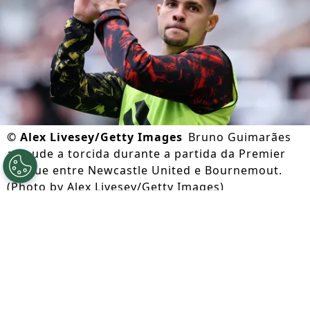
©
Alex Livesey/Getty Images
Bruno Guimarães
aplaude a torcida durante a partida da Premier
League entre Newcastle United e Bournemout.
(Photo by Alex Livesey/Getty Images)
Por
Lorena Camargo
Segue a gente no Google!
A
contratação de Bruno Guimarães pelo