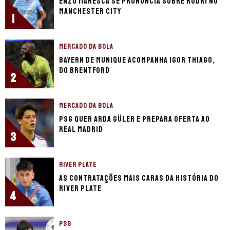
Enzo Maresca se pronuncia sobre Rodri no
Manchester City
1
MERCADO DA BOLA
Bayern de Munique acompanha Igor Thiago,
do Brentford
2
MERCADO DA BOLA
PSG quer Arda Güler e prepara oferta ao
Real Madrid
3
RIVER PLATE
As contratações mais caras da história do
River Plate
4
PSG