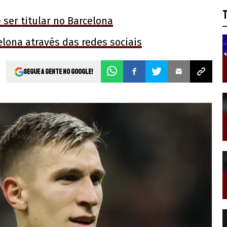
 ser titular no Barcelona
lona através das redes sociais
Segue a gente no Google!