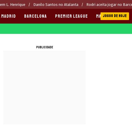
rem L. Henrique
Danilo Santos no Atalanta
Rodri aceita jogar no Barc
 MADRID
BARCELONA
PREMIER LEAGUE
MANCHESTER CITY
JOGOS DE HOJE
PUBLICIDADE