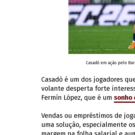
Casadò em ação pelo Barc
Casadò é um dos jogadores que
volante desperta forte intere
Fermín López, que é um
sonho 
Vendas ou empréstimos de jog
uma solução, especialmente os 
margem na folha salarial e au