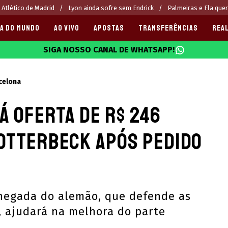
 Atlético de Madrid
Lyon ainda sofre sem Endrick
Palmeiras e Fla que
A DO MUNDO
AO VIVO
APOSTAS
TRANSFERÊNCIAS
REAL
SIGA NOSSO CANAL DE WHATSAPP!
025
celona
á oferta de R$ 246
otterbeck após pedido
chegada do alemão, que defende as
, ajudará na melhora do parte