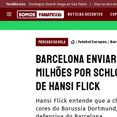
Tendências
:
Domingos Duarte chega ao São Paulo
Giay na mira do
NOTÍCIAS RECENTES
COP
EUROPA
APOSTAS
CHAMPIONS LEAGUE
Melhores sites de apostas 2
MERCADO DA BOLA
Futebol Europeu
Bar
LIGUE 1
Últimas
Barcelona enviar
LA LIGA
CASAS DE APOSTAS
PREMIER LEAGUE
CÓDIGOS e OFERTAS
milhões por Schl
SERIE A
APPS
BUNDESLIGA
RANKINGS
de Hansi Flick
LIGA PORTUGUESA
EUROPA LEAGUE
Hansi Flick entende que a 
cores do Borussia Dortmund
defensiva do Barcelona