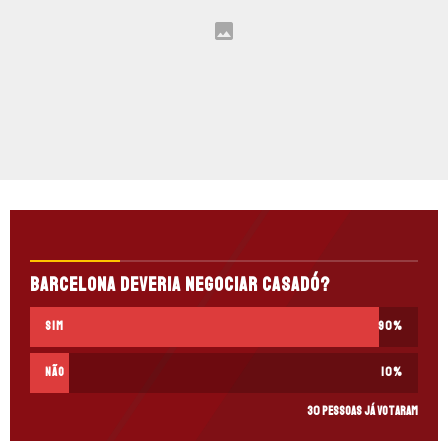
Barcelona deveria negociar Casadó?
Sim
90
%
Não
10
%
30 pessoas já votaram