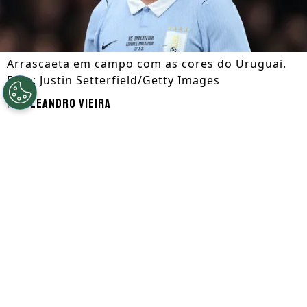
Arrascaeta em campo com as cores do Uruguai.
Foto: Justin Setterfield/Getty Images
Por
Leandro Vieira
Segue a gente no Google!
Arrascaeta
não será o único desfalque
importante para o Uruguai na estreia da
Copa do Mundo
. Apesar de não ter sido
cortado da competição, o meia do
Flamengo não conseguiu se recuperar a