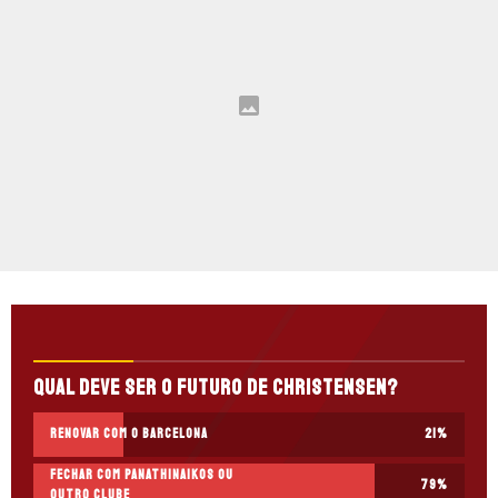
Qual deve ser o futuro de Christensen?
Renovar com o Barcelona
21
%
Fechar com Panathinaikos ou
79
%
outro clube