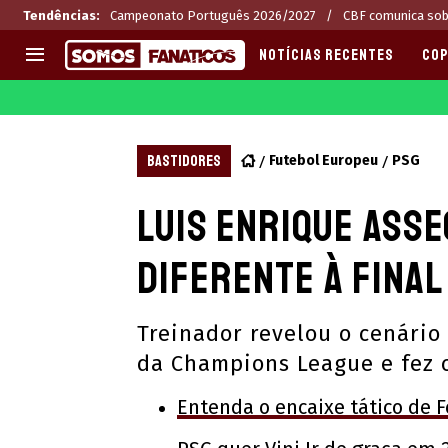
Tendências
:
Campeonato Português 2026/2027
CBF comunica sob
NOTÍCIAS RECENTES
COP
EUROPA
APOSTAS
CHAMPIONS LEAGUE
Melhores sites de apostas 2
BASTIDORES
Futebol Europeu
PSG
LIGUE 1
Últimas
Luis Enrique ass
LA LIGA
CASAS DE APOSTAS
PREMIER LEAGUE
CÓDIGOS e OFERTAS
diferente à fina
SERIE A
APPS
BUNDESLIGA
RANKINGS
Treinador revelou o cenário
LIGA PORTUGUESA
da Champions League e fez
EUROPA LEAGUE
Entenda o encaixe tático de F