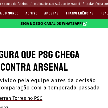
re pausa do futebol
Molina deixa o Atlético de Madrid
Salah fecha c
A DO MUNDO
AO VIVO
APOSTAS
TRANSFERÊNCIAS
REAL
SIGA NOSSO CANAL DE WHATSAPP!
025
egura que PSG chega
l contra Arsenal
 vivido pela equipe antes da decisão
 comparação com a temporada passada
erran Torres no PSG