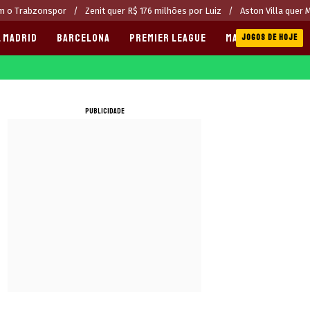
om o Trabzonspor
Zenit quer R$ 176 milhões por Luiz
Aston Villa quer 
 MADRID
BARCELONA
PREMIER LEAGUE
MANCHESTER CITY
JOGOS DE HOJE
PUBLICIDADE