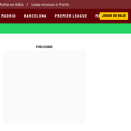
otta na Itália
Lewa recusou o Porto
 MADRID
BARCELONA
PREMIER LEAGUE
MANCHESTER CITY
JOGOS DE HOJE
PUBLICIDADE