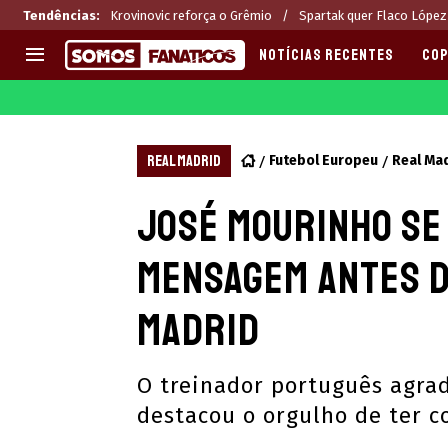
Tendências
:
Krovinovic reforça o Grêmio
Spartak quer Flaco López
NOTÍCIAS RECENTES
COP
EUROPA
APOSTAS
CHAMPIONS LEAGUE
Melhores sites de apostas 2
REAL MADRID
Futebol Europeu
Real Ma
LIGUE 1
Últimas
José Mourinho se
LA LIGA
CASAS DE APOSTAS
PREMIER LEAGUE
CÓDIGOS e OFERTAS
mensagem antes d
SERIE A
APPS
BUNDESLIGA
RANKINGS
Madrid
LIGA PORTUGUESA
EUROPA LEAGUE
O treinador português agrad
destacou o orgulho de ter 