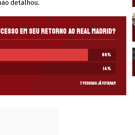
não detalhou.
ucesso em seu retorno ao Real Madrid?
86
%
14
%
7 pessoas já votaram