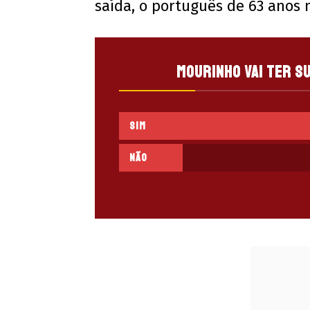
saída, o português de 63 anos 
Mourinho vai ter s
SIM
NÃO