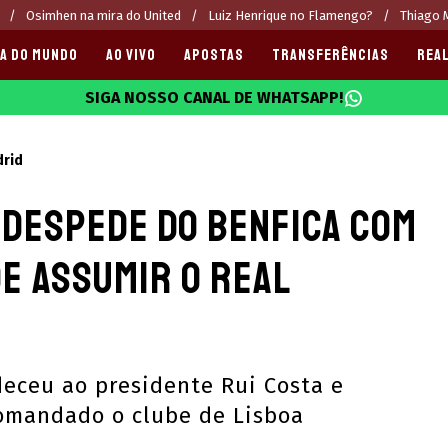
Osimhen na mira do United
Luiz Henrique no Flamengo?
Thiago M
A DO MUNDO
AO VIVO
APOSTAS
TRANSFERÊNCIAS
REAL
SIGA NOSSO CANAL DE WHATSAPP!
025
drid
 despede do Benfica com
e assumir o Real
eceu ao presidente Rui Costa e
comandado o clube de Lisboa