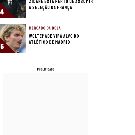
Zidane está perto de assumir
a seleção da França
4
MERCADO DA BOLA
Woltemade vira alvo do
Atlético de Madrid
5
PUBLICIDADE