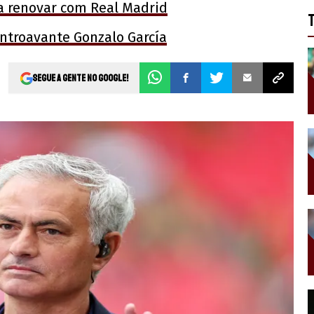
ra renovar com Real Madrid
entroavante Gonzalo García
Segue a gente no Google!