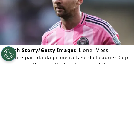
©
Rich Storry/Getty Images
Lionel Messi
durante partida da primeira fase da Leagues Cup
entre Inter Miami e Atlético San Luis. (Photo by
Rich Storry/Getty Images)
Por
Lorena Camargo
Segue a gente no Google!
A morte de Jorge Messi
, aos 68 anos,