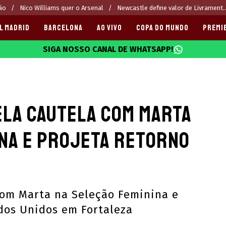
ão
Nico Williams quer o Arsenal
Newcastle define valor de Livrament..
L MADRID
BARCELONA
AO VIVO
COPA DO MUNDO
PREMI
SIGA NOSSO CANAL DE WHATSAPP!
025
ela cautela com Marta
ina e projeta retorno
com Marta na Seleção Feminina e
ados Unidos em Fortaleza