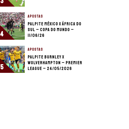
3
APOSTAS
Palpite México x África do
Sul – Copa do Mundo –
4
11/06/26
APOSTAS
Palpite Burnley x
Wolverhampton – Premier
5
League – 24/05/2026