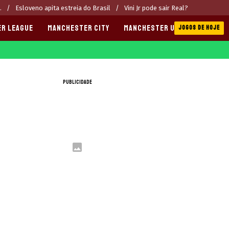
.
Esloveno apita estreia do Brasil
Vini Jr pode sair Real?
ER LEAGUE
MANCHESTER CITY
MANCHESTER UNITED
APOS
JOGOS DE HOJE
PUBLICIDADE