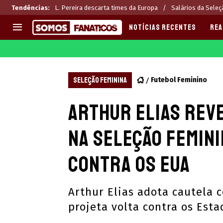
Tendências
:
L. Pereira descarta times da Europa
Salários da Seleç
NOTÍCIAS RECENTES
REA
EUROPA
APOSTAS
CHAMPIONS LEAGUE
Melhores sites de apostas 2
SELEÇÃO FEMININA
Futebol Feminino
LIGUE 1
Últimas
Arthur Elias rev
LA LIGA
CASAS DE APOSTAS
PREMIER LEAGUE
CÓDIGOS e OFERTAS
na Seleção Femin
SERIE A
APPS
BUNDESLIGA
RANKINGS
contra os EUA
LIGA PORTUGUESA
EUROPA LEAGUE
Arthur Elias adota cautela 
projeta volta contra os Est