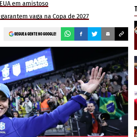
s EUA em amistoso
 garantem vaga na Copa de 2027
Segue a gente no Google!