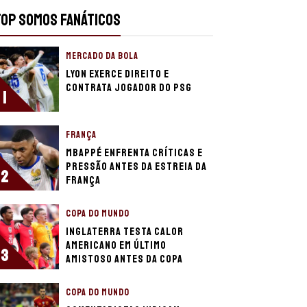
TOP SOMOS FANÁTICOS
MERCADO DA BOLA
Lyon exerce direito e
contrata jogador do PSG
1
FRANÇA
Mbappé enfrenta críticas e
pressão antes da estreia da
2
França
COPA DO MUNDO
Inglaterra testa calor
americano em último
3
amistoso antes da Copa
COPA DO MUNDO