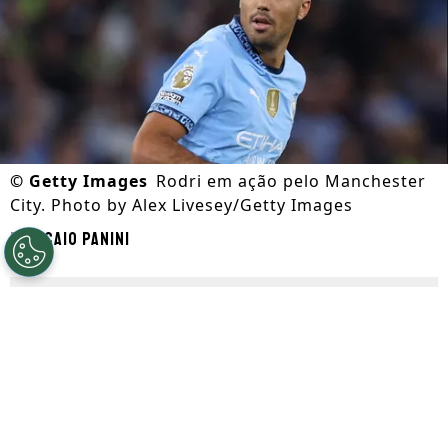
©
Getty Images
Rodri em ação pelo Manchester
City. Photo by Alex Livesey/Getty Images
Por
Caio Panini
Segue a gente no Google!
O
Barcelona
conta com dias movimentados
envolvendo rumores do mercado da bola.